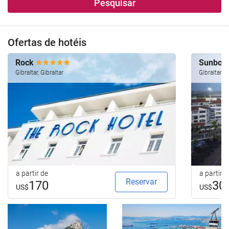
Pesquisar
Ofertas de hotéis
Rock
Sunborn
Gibraltar, Gibraltar
Gibraltar, G
a partir de
a partir d
Reservar
170
30
US$
US$