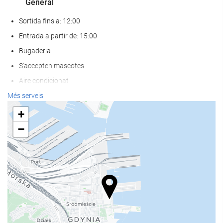
General
Sortida fins a: 12:00
Entrada a partir de: 15:00
Bugaderia
S'accepten mascotes
Aire condicionat
Calefacció
Més serveis
Ascensor
+
Accés persones amb mobilitat reduïda
−
Habitacions No Fumadors
Prohibit fumar a tot l'establiment
Habitacions insonoritzades
Menjar i beguda
Restaurant