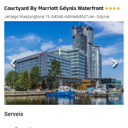
Courtyard By Marriott Gdynia Waterfront
Jerzego Waszyngtona 19, &#346;ródmie&#347;cie - Gdynia
Anterior
Segü
1
/ 25
Serveis