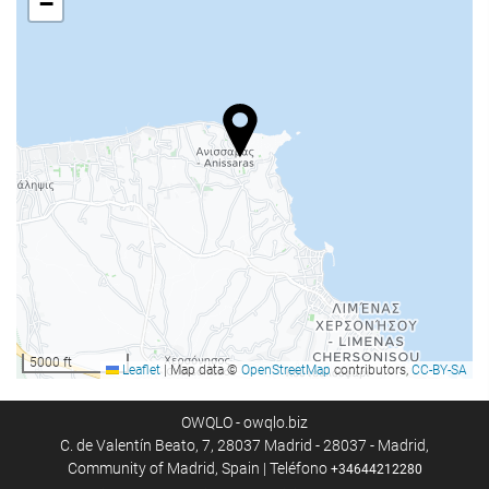
−
5000 ft
Leaflet
|
Map data ©
OpenStreetMap
contributors,
CC-BY-SA
OWQLO - owqlo.biz
C. de Valentín Beato, 7, 28037 Madrid - 28037 - Madrid,
Community of Madrid, Spain | Teléfono
+34644212280