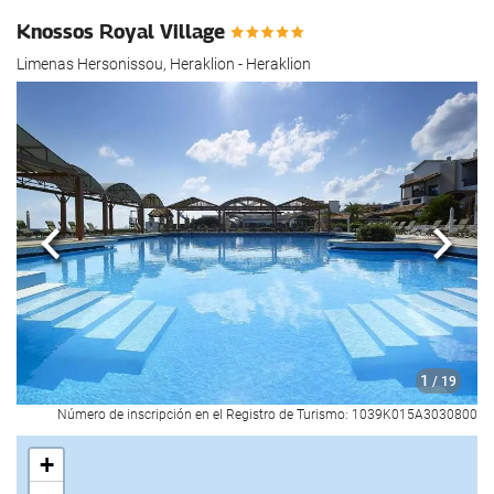
Knossos Royal Village
Limenas Hersonissou, Heraklion - Heraklion
Anterior
Sigui
1
/ 19
Número de inscripción en el Registro de Turismo: 1039K015A3030800
+