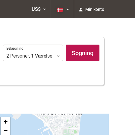
US$
Min konto
Belægning
Belægning
Søgning
2
Personer
,
1
Værelse
+
−