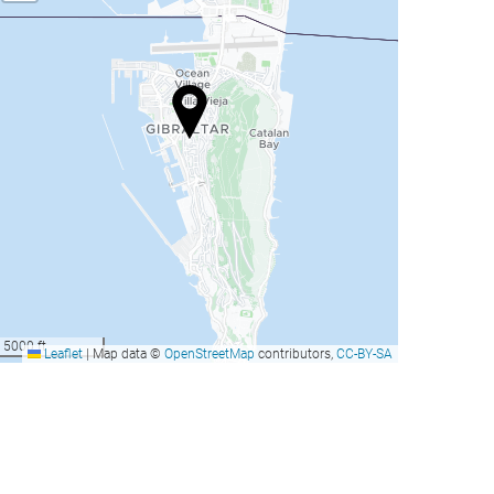
5000 ft
Leaflet
|
Map data ©
OpenStreetMap
contributors,
CC-BY-SA