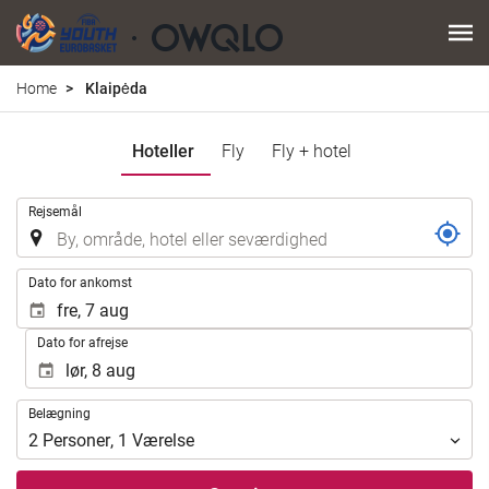
Home
Klaipėda
Hoteller
Fly
Fly + hotel
.
Rejsemål
.
Dato for ankomst
Dato for afrejse
Belægning
Belægning
2
Personer
,
1
Værelse