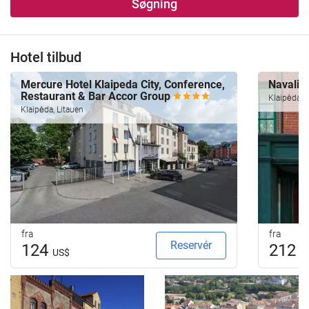
Søgning
Hotel tilbud
Mercure Hotel Klaipeda City, Conference,
Navalis
Restaurant & Bar Accor Group
Klaipėda, L
Klaipėda, Litauen
fra
fra
Reservér
124
212
US$
U