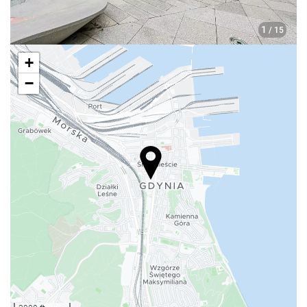
1
/ 15
+
−