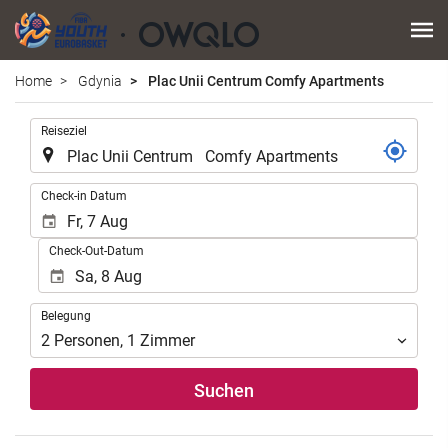
Home
Gdynia
Plac Unii Centrum Comfy Apartments
.
Reiseziel
.
Check-in Datum
Check-Out-Datum
Belegung
Belegung
2
Personen
,
1
Zimmer
Suchen