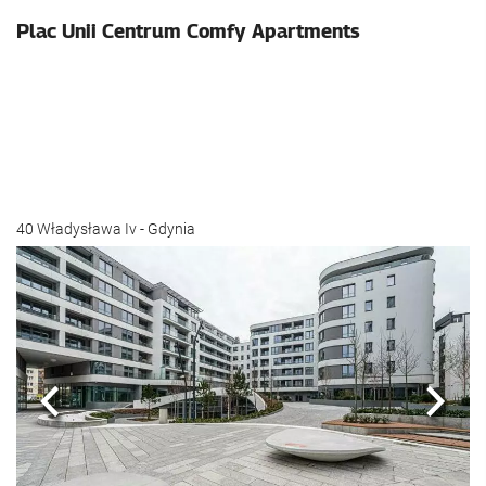
Plac Unii Centrum Comfy Apartments
40 Władysława Iv - Gdynia
Zurück
Näch