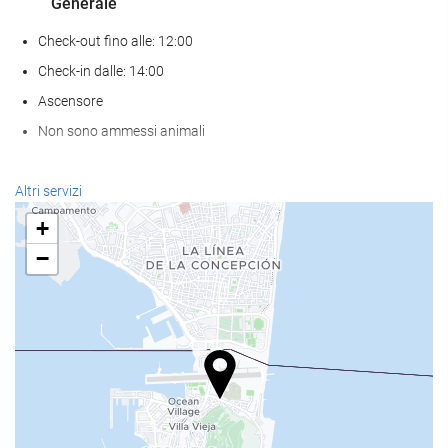
Generale
Check-out fino alle: 12:00
Check-in dalle: 14:00
Ascensore
Non sono ammessi animali
Pasto e bevanda
Altri servizi
Ristorante à la carte
+
Bar
−
caffetteria sul posto
Servizio di accoglienza
reception 24 ore su 24
deposito bagagli