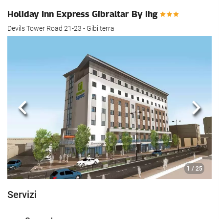
Holiday Inn Express Gibraltar By Ihg
Devils Tower Road 21-23 - Gibilterra
Anteriore
Segu
1
/ 25
Servizi