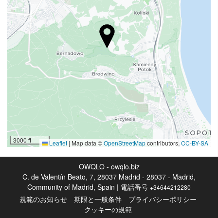
ペット不可
駐車場
駐車場
無料駐車場
専用駐車場
障害者用駐車場
インターネット
ワイファイ
3000 ft
Leaflet
|
Map data ©
OpenStreetMap
contributors,
CC-BY-SA
無料Wi-Fi
インターネット
OWQLO - owqlo.biz
C. de Valentín Beato, 7, 28037 Madrid - 28037 - Madrid,
Community of Madrid, Spain | 電話番号
+34644212280
アクティビティー
規範のお知らせ
期限と一般条件
プライバシーポリシー
ビーチへの好アクセス
クッキーの規範