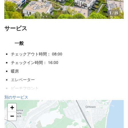
1
/ 25
サービス
一般
チェックアウト時間： 08:00
チェックイン時間： 16:00
暖房
エレベーター
ビーチフロント
身体不自由者用のアクセス
別のサービス
禁煙ルーム
+
全館禁煙
−
防音済み客室