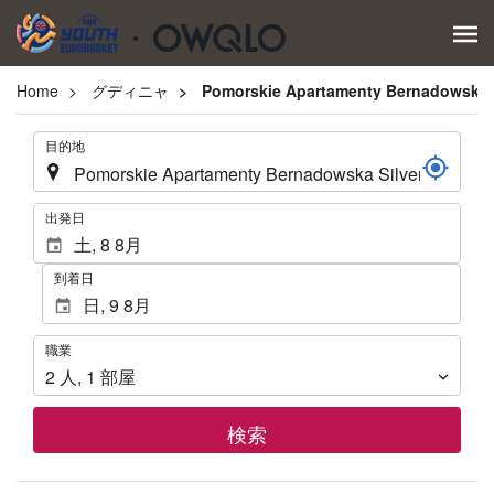
Home
グディニャ
Pomorskie Apartamenty Bernadowska S
.
目的地
.
出発日
到着日
職
職業
業
2
人
,
1
部屋
検索