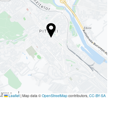
3000 ft
Leaflet
|
Map data ©
OpenStreetMap
contributors,
CC-BY-SA