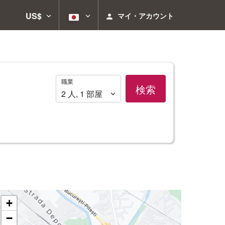
US$
マイ・アカウント
職
職業
検索
業
2
人
,
1
部屋
+
−