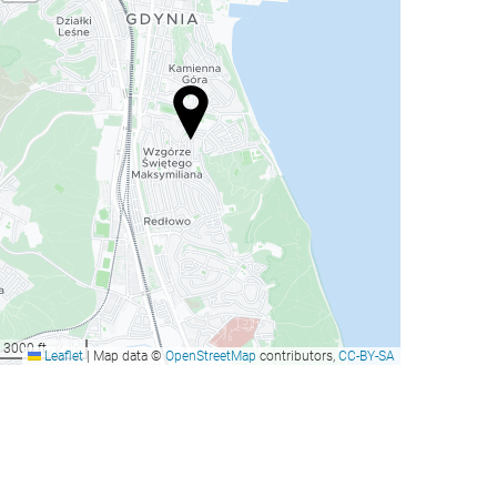
3000 ft
Leaflet
|
Map data ©
OpenStreetMap
contributors,
CC-BY-SA