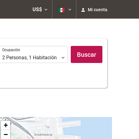
US$
Mi cuenta
Ocupación
Ocupación
Buscar
2
Personas
,
1
Habitación
+
−