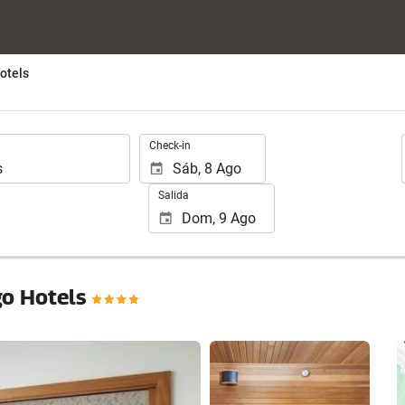
otels
.
Check-in
Salida
go Hotels
Ver 25 fotos