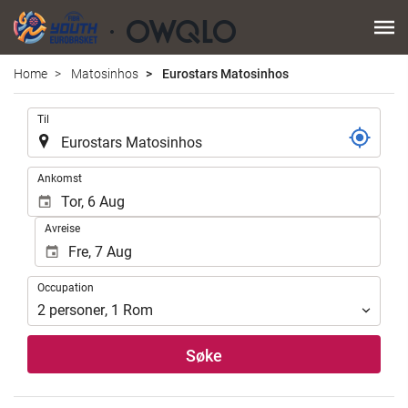
Home
Matosinhos
Eurostars Matosinhos
.
Til
.
Ankomst
Avreise
Occupation
Occupation
2
personer
,
1
Rom
Søke