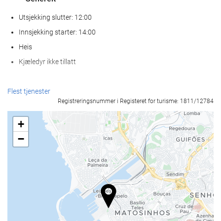
Utsjekking slutter: 12:00
Innsjekking starter: 14:00
Heis
Kjæledyr ikke tillatt
Velvære
Flest tjenester
Registreringsnummer i Registeret for turisme: 1811/12784
Spa
Dampbad
+
Treningsrom
−
Resepsjonstjenester
Døgnåpen resepsjon
Bagasjeoppbevaring
Mat og Drikke