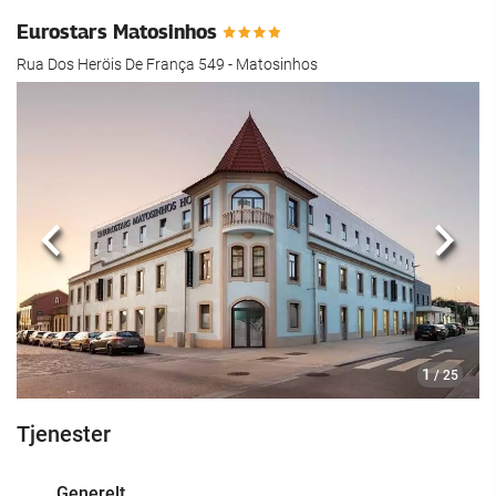
Eurostars Matosinhos
Rua Dos Heröis De França 549 - Matosinhos
Forrige
Nest
1
/ 25
Tjenester
Generelt