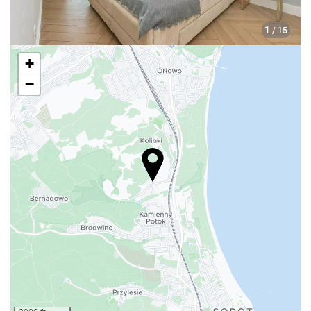
1
/ 15
+
−