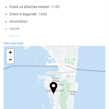
Check ud afsluttes klokken: 11:00
Check-in begynder: 14:00
Aircondition
Varme
Elevator
Ikke-ryger værelser
Flere servicer
Rygning forbudt på alle fælles- og privatområder
+
Kæledyr er ikke tilladt
−
Parkering
Parkering
Gratis parkering
Privat parkering
Handicapparkering