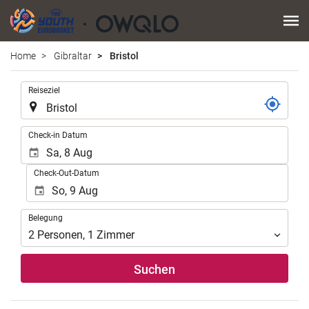
Home
Gibraltar
Bristol
.
Reiseziel
.
Check-in Datum
Check-Out-Datum
Belegung
Belegung
2
Personen
,
1
Zimmer
Suchen