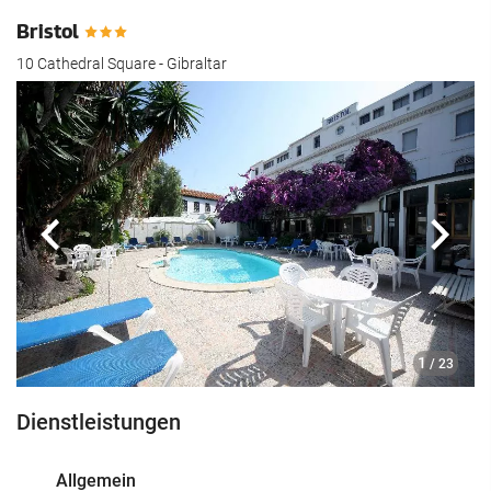
Bristol
10 Cathedral Square - Gibraltar
Zurück
Näch
1
/ 23
Dienstleistungen
Allgemein