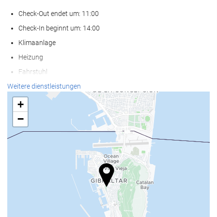
Check-Out endet um: 11:00
Check-In beginnt um: 14:00
Klimaanlage
Heizung
Fahrstuhl
Nichtraucher-Räume
Weitere dienstleistungen
Nichtraucherunterkunft (Alle öffentlichen und privaten Bereiche
+
sind Nichtraucherzonen)
−
Haustiere nicht erlaubt
Parkplatz
Parkplatz
Kostenloser Parkplatz
Privater Parkplatz
Behindertengerechte Parkplätze