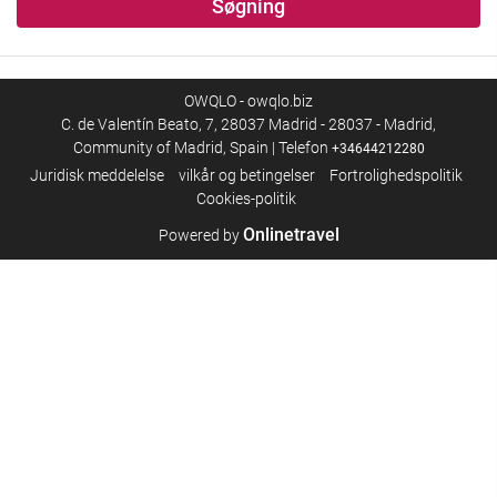
Søgning
OWQLO - owqlo.biz
C. de Valentín Beato, 7, 28037 Madrid - 28037 - Madrid,
Community of Madrid, Spain | Telefon
+34644212280
Juridisk meddelelse
vilkår og betingelser
Fortrolighedspolitik
Cookies-politik
Onlinetravel
Powered by