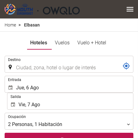
Home
Elbasan
Hoteles
Vuelos
Vuelo + Hotel
Introduzca
Destino
el
lugar
de
Introduzca
Entrada
destino
las
en
fechas
Salida
el
de
que
inicio
realizar
y
Ocupación
la
Ocupación
fin
búsqueda
para
2
Personas
,
1
Habitación
de
realizar
su
la