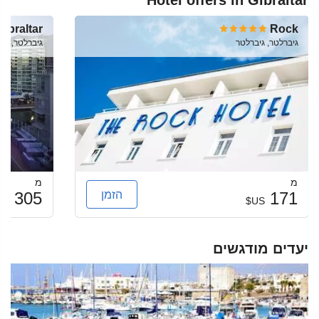
Hotel offers in Gibraltar
ibraltar
Rock
גיברלטר, גיברלטר
גיברלטר, גי
מ
מ
הזמן
305
171
US$
US$
יעדים מודגשים