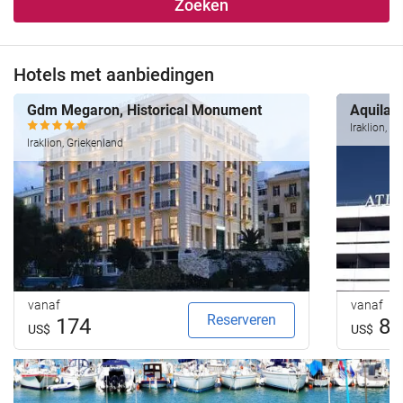
Zoeken
Hotels met aanbiedingen
Gdm Megaron, Historical Monument
Aquila A
Iraklion, G
Iraklion, Griekenland
vanaf
vanaf
Reserveren
174
85
US$
US$