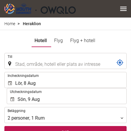
Home
Heraklion
Hotell
Flyg
Flyg + hotell
.
Till
.
Incheckningsdatum
Utcheckningsdatum
Beläggning
Beläggning
2
personer
,
1
Rum