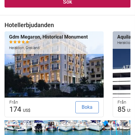
Sök
Hotellerbjudanden
Gdm Megaron, Historical Monument
Aquila A
Heraklion, 
Heraklion, Grekland
Från
Från
Boka
174
85
US$
US$