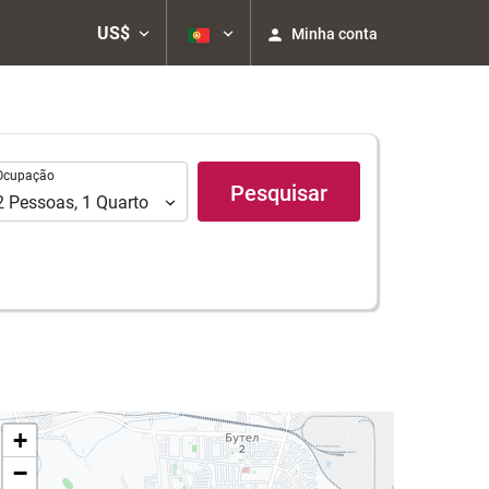
US$
Minha conta
upação
Ocupação
Pesquisar
2
Pessoas
,
1
Quarto
+
−