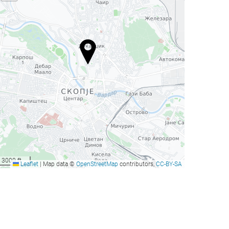
3000 ft
Leaflet
|
Map data ©
OpenStreetMap
contributors,
CC-BY-SA