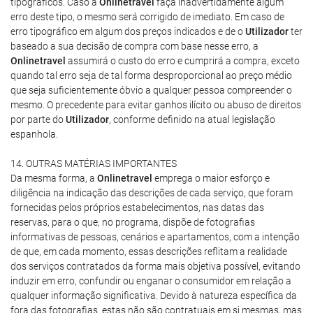
tipográficos. Caso a
Onlinetravel
faça inadvertidamente algum
erro deste tipo, o mesmo será corrigido de imediato. Em caso de
erro tipográfico em algum dos preços indicados e de o
Utilizador
ter
baseado a sua decisão de compra com base nesse erro, a
Onlinetravel
assumirá o custo do erro e cumprirá a compra, exceto
quando tal erro seja de tal forma desproporcional ao preço médio
que seja suficientemente óbvio a qualquer pessoa compreender o
mesmo. O precedente para evitar ganhos ilícito ou abuso de direitos
por parte do
Utilizador
, conforme definido na atual legislação
espanhola.
14. OUTRAS MATÉRIAS IMPORTANTES
Da mesma forma, a
Onlinetravel
emprega o maior esforço e
diligência na indicação das descrições de cada serviço, que foram
fornecidas pelos próprios estabelecimentos, nas datas das
reservas, para o que, no programa, dispõe de fotografias
informativas de pessoas, cenários e apartamentos, com a intenção
de que, em cada momento, essas descrições reflitam a realidade
dos serviços contratados da forma mais objetiva possível, evitando
induzir em erro, confundir ou enganar o consumidor em relação a
qualquer informação significativa. Devido à natureza específica da
fora das fotografias, estas não são contratuais em si mesmas, mas