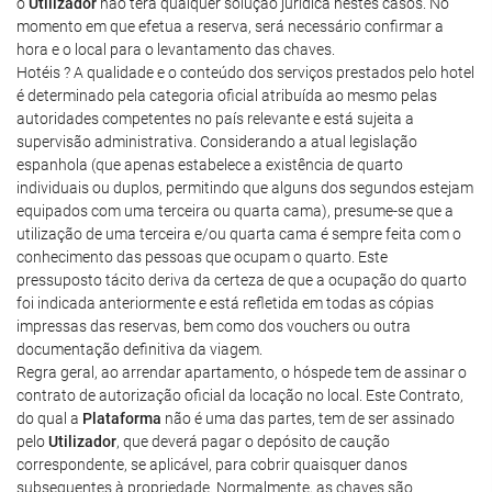
o
Utilizador
não terá qualquer solução jurídica nestes casos. No
momento em que efetua a reserva, será necessário confirmar a
hora e o local para o levantamento das chaves.
Hotéis ? A qualidade e o conteúdo dos serviços prestados pelo hotel
é determinado pela categoria oficial atribuída ao mesmo pelas
autoridades competentes no país relevante e está sujeita a
supervisão administrativa. Considerando a atual legislação
espanhola (que apenas estabelece a existência de quarto
individuais ou duplos, permitindo que alguns dos segundos estejam
equipados com uma terceira ou quarta cama), presume-se que a
utilização de uma terceira e/ou quarta cama é sempre feita com o
conhecimento das pessoas que ocupam o quarto. Este
pressuposto tácito deriva da certeza de que a ocupação do quarto
foi indicada anteriormente e está refletida em todas as cópias
impressas das reservas, bem como dos vouchers ou outra
documentação definitiva da viagem.
Regra geral, ao arrendar apartamento, o hóspede tem de assinar o
contrato de autorização oficial da locação no local. Este Contrato,
do qual a
Plataforma
não é uma das partes, tem de ser assinado
pelo
Utilizador
, que deverá pagar o depósito de caução
correspondente, se aplicável, para cobrir quaisquer danos
subsequentes à propriedade. Normalmente, as chaves são