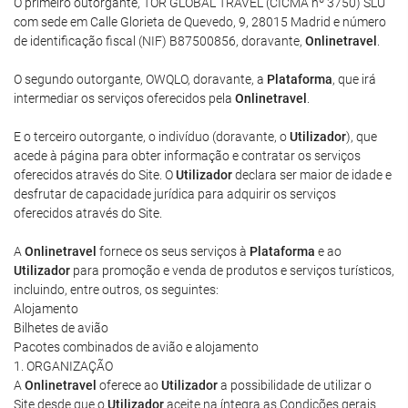
O primeiro outorgante, TOR GLOBAL TRAVEL (CICMA nº 3750) SLU
com sede em Calle Glorieta de Quevedo, 9, 28015 Madrid e número
de identificação fiscal (NIF) B87500856, doravante,
Onlinetravel
.
O segundo outorgante, OWQLO, doravante, a
Plataforma
, que irá
intermediar os serviços oferecidos pela
Onlinetravel
.
E o terceiro outorgante, o indivíduo (doravante, o
Utilizador
), que
acede à página para obter informação e contratar os serviços
oferecidos através do Site. O
Utilizador
declara ser maior de idade e
desfrutar de capacidade jurídica para adquirir os serviços
oferecidos através do Site.
A
Onlinetravel
fornece os seus serviços à
Plataforma
e ao
Utilizador
para promoção e venda de produtos e serviços turísticos,
incluindo, entre outros, os seguintes:
Alojamento
Bilhetes de avião
Pacotes combinados de avião e alojamento
1. ORGANIZAÇÃO
A
Onlinetravel
oferece ao
Utilizador
a possibilidade de utilizar o
Site desde que o
Utilizador
aceite na íntegra as Condições gerais