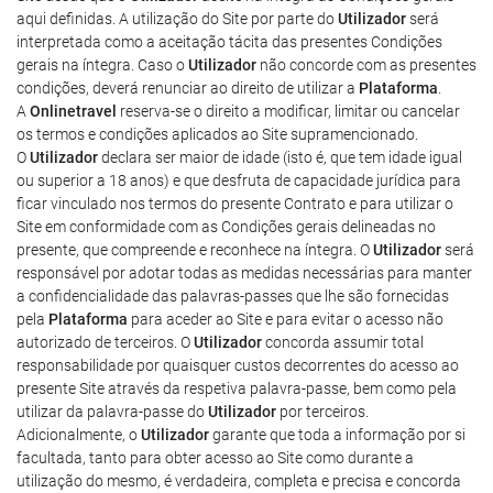
aqui definidas. A utilização do Site por parte do
Utilizador
será
interpretada como a aceitação tácita das presentes Condições
gerais na íntegra. Caso o
Utilizador
não concorde com as presentes
condições, deverá renunciar ao direito de utilizar a
Plataforma
.
A
Onlinetravel
reserva-se o direito a modificar, limitar ou cancelar
os termos e condições aplicados ao Site supramencionado.
O
Utilizador
declara ser maior de idade (isto é, que tem idade igual
ou superior a 18 anos) e que desfruta de capacidade jurídica para
ficar vinculado nos termos do presente Contrato e para utilizar o
Site em conformidade com as Condições gerais delineadas no
presente, que compreende e reconhece na íntegra. O
Utilizador
será
responsável por adotar todas as medidas necessárias para manter
a confidencialidade das palavras-passes que lhe são fornecidas
pela
Plataforma
para aceder ao Site e para evitar o acesso não
autorizado de terceiros. O
Utilizador
concorda assumir total
responsabilidade por quaisquer custos decorrentes do acesso ao
presente Site através da respetiva palavra-passe, bem como pela
utilizar da palavra-passe do
Utilizador
por terceiros.
Adicionalmente, o
Utilizador
garante que toda a informação por si
facultada, tanto para obter acesso ao Site como durante a
utilização do mesmo, é verdadeira, completa e precisa e concorda