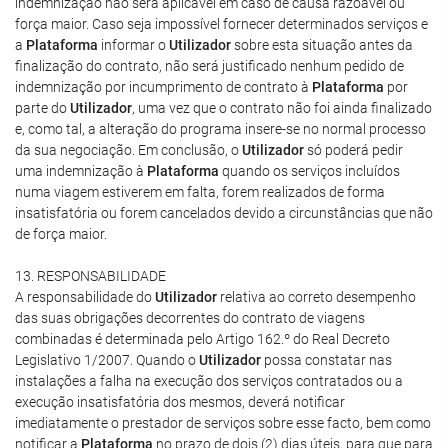
indemnização não será aplicável em caso de causa razoável ou
força maior. Caso seja impossível fornecer determinados serviços e
a
Plataforma
informar o
Utilizador
sobre esta situação antes da
finalização do contrato, não será justificado nenhum pedido de
indemnização por incumprimento de contrato à
Plataforma
por
parte do
Utilizador
, uma vez que o contrato não foi ainda finalizado
e, como tal, a alteração do programa insere-se no normal processo
da sua negociação. Em conclusão, o
Utilizador
só poderá pedir
uma indemnização à
Plataforma
quando os serviços incluídos
numa viagem estiverem em falta, forem realizados de forma
insatisfatória ou forem cancelados devido a circunstâncias que não
de força maior.
13. RESPONSABILIDADE
A responsabilidade do
Utilizador
relativa ao correto desempenho
das suas obrigações decorrentes do contrato de viagens
combinadas é determinada pelo Artigo 162.º do Real Decreto
Legislativo 1/2007. Quando o
Utilizador
possa constatar nas
instalações a falha na execução dos serviços contratados ou a
execução insatisfatória dos mesmos, deverá notificar
imediatamente o prestador de serviços sobre esse facto, bem como
notificar a
Plataforma
no prazo de dois (2) dias úteis, para que para