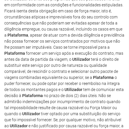
em conformidade com as condições e funcionalidades estipuladas.
Ficará isenta desta obrigação em caso de força maior, isto é,
circunstâncias atípicas e imprevisíveis fora do seu controlo com
consequências que não poderiam ser evitadas apesar de toda a
diligência empregue, ou causa razoável, incluindo os casos em que
a
Plataforma
, apesar de atuar com a devida diligência e previdência
não possa fornecer os serviços contratados por motivos que não
lhe possam ser imputáveis. Caso se torne impossível para a
Plataforma
fornecer um serviço após a execução do contrato, mas
antes da data de partida da viagem, o
Utilizador
terá o direito de
substituir este serviço por outro de natureza ou qualidade
comparável, de rescindir o contrato e selecionar outro pacote de
viagens combinadas equivalente ou superior, se a
Plataforma
o
puder fornecer, ou pode optar por receber o reembolso na íntegra
de todos os montantes pagos e o
Utilizador
tem de comunicar esta
decisão à
Plataforma
no prazo de dois (2) dias úteis. Não se
admitirão indemnizações por incumprimento de contrato quando
tal impossibilidade resulte de causa razoável ou Força Maior ou
quando o
Utilizador
tiver optado por uma substituição do serviço
que foi impossível fornecer. Se, por qualquer motivo, não atribuível
ao
Utilizador
e não justificado por causa razoável ou força maior, a