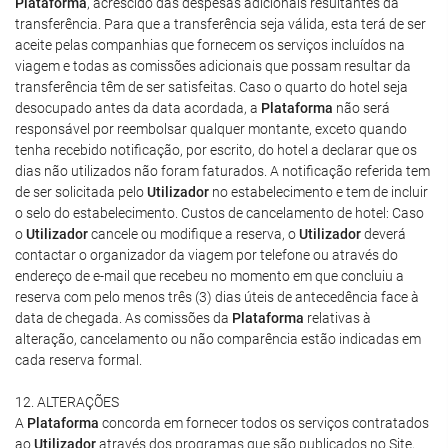
Plataforma
, acrescido das despesas adicionais resultantes da
transferência. Para que a transferência seja válida, esta terá de ser
aceite pelas companhias que fornecem os serviços incluídos na
viagem e todas as comissões adicionais que possam resultar da
transferência têm de ser satisfeitas. Caso o quarto do hotel seja
desocupado antes da data acordada, a
Plataforma
não será
responsável por reembolsar qualquer montante, exceto quando
tenha recebido notificação, por escrito, do hotel a declarar que os
dias não utilizados não foram faturados. A notificação referida tem
de ser solicitada pelo
Utilizador
no estabelecimento e tem de incluir
o selo do estabelecimento. Custos de cancelamento de hotel: Caso
o
Utilizador
cancele ou modifique a reserva, o
Utilizador
deverá
contactar o organizador da viagem por telefone ou através do
endereço de e-mail que recebeu no momento em que concluiu a
reserva com pelo menos três (3) dias úteis de antecedência face à
data de chegada. As comissões da
Plataforma
relativas à
alteração, cancelamento ou não comparência estão indicadas em
cada reserva formal.
12. ALTERAÇÕES
A
Plataforma
concorda em fornecer todos os serviços contratados
ao
Utilizador
através dos programas que são publicados no Site,