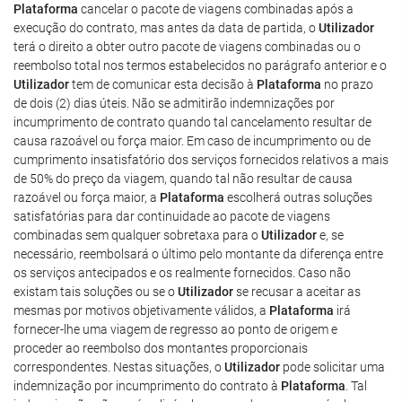
Plataforma
cancelar o pacote de viagens combinadas após a
execução do contrato, mas antes da data de partida, o
Utilizador
terá o direito a obter outro pacote de viagens combinadas ou o
reembolso total nos termos estabelecidos no parágrafo anterior e o
Utilizador
tem de comunicar esta decisão à
Plataforma
no prazo
de dois (2) dias úteis. Não se admitirão indemnizações por
incumprimento de contrato quando tal cancelamento resultar de
causa razoável ou força maior. Em caso de incumprimento ou de
cumprimento insatisfatório dos serviços fornecidos relativos a mais
de 50% do preço da viagem, quando tal não resultar de causa
razoável ou força maior, a
Plataforma
escolherá outras soluções
satisfatórias para dar continuidade ao pacote de viagens
combinadas sem qualquer sobretaxa para o
Utilizador
e, se
necessário, reembolsará o último pelo montante da diferença entre
os serviços antecipados e os realmente fornecidos. Caso não
existam tais soluções ou se o
Utilizador
se recusar a aceitar as
mesmas por motivos objetivamente válidos, a
Plataforma
irá
fornecer-lhe uma viagem de regresso ao ponto de origem e
proceder ao reembolso dos montantes proporcionais
correspondentes. Nestas situações, o
Utilizador
pode solicitar uma
indemnização por incumprimento do contrato à
Plataforma
. Tal