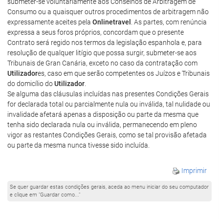
submeter-se voluntariamente aos Conselhos de Arbitragem de
Consumo ou a quaisquer outros procedimentos de arbitragem não
expressamente aceites pela
Onlinetravel
. As partes, com renúncia
expressa a seus foros próprios, concordam que o presente
Contrato será regido nos termos da legislação espanhola e, para
resolução de qualquer litígio que possa surgir, submeter-se aos
Tribunais de Gran Canária, exceto no caso da contratação com
Utilizador
es, caso em que serão competentes os Juízos e Tribunais
do domicílio do
Utilizador
.
Se alguma das cláusulas incluídas nas presentes Condições Gerais
for declarada total ou parcialmente nula ou inválida, tal nulidade ou
invalidade afetará apenas a disposição ou parte da mesma que
tenha sido declarada nula ou inválida, permanecendo em pleno
vigor as restantes Condições Gerais, como se tal provisão afetada
ou parte da mesma nunca tivesse sido incluída.
Imprimir
Se quer guardar estas condições gerais, aceda ao menu iniciar do seu computador
e clique em "Guardar como..."