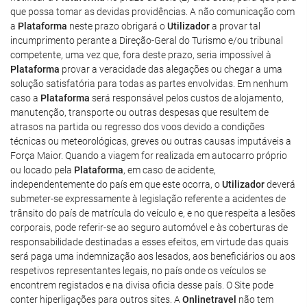
que possa tomar as devidas providências. A não comunicação com
a
Plataforma
neste prazo obrigará o
Utilizador
a provar tal
incumprimento perante a Direção-Geral do Turismo e/ou tribunal
competente, uma vez que, fora deste prazo, seria impossível à
Plataforma
provar a veracidade das alegações ou chegar a uma
solução satisfatória para todas as partes envolvidas. Em nenhum
caso a
Plataforma
será responsável pelos custos de alojamento,
manutenção, transporte ou outras despesas que resultem de
atrasos na partida ou regresso dos voos devido a condições
técnicas ou meteorológicas, greves ou outras causas imputáveis a
Força Maior. Quando a viagem for realizada em autocarro próprio
ou locado pela
Plataforma
, em caso de acidente,
independentemente do país em que este ocorra, o
Utilizador
deverá
submeter-se expressamente à legislação referente a acidentes de
trânsito do país de matrícula do veículo e, e no que respeita a lesões
corporais, pode referir-se ao seguro automóvel e às coberturas de
responsabilidade destinadas a esses efeitos, em virtude das quais
será paga uma indemnização aos lesados, aos beneficiários ou aos
respetivos representantes legais, no país onde os veículos se
encontrem registados e na divisa oficia desse país. O Site pode
conter hiperligações para outros sites. A
Onlinetravel
não tem