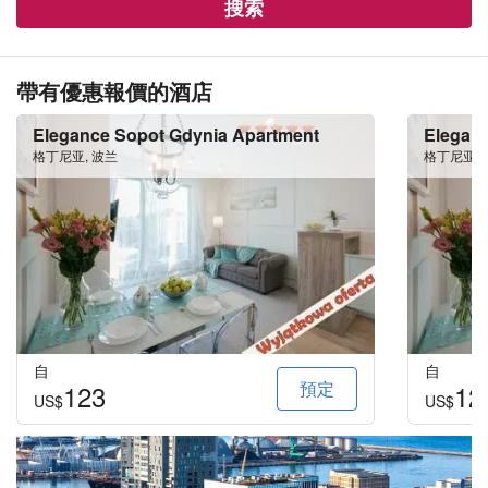
搜索
帶有優惠報價的酒店
Elegance Sopot Gdynia Apartment
Eleganc
格丁尼亚, 波兰
格丁尼亚, 
自
自
預定
123
12
US$
US$