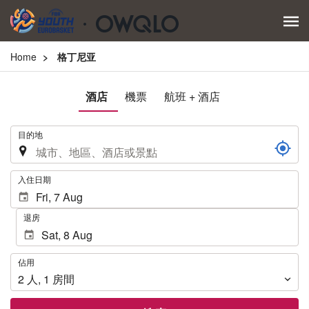
Home
格丁尼亚
酒店
機票
航班 + 酒店
.
目的地
.
入住日期
退房
佔
佔用
用
2
人
,
1
房間