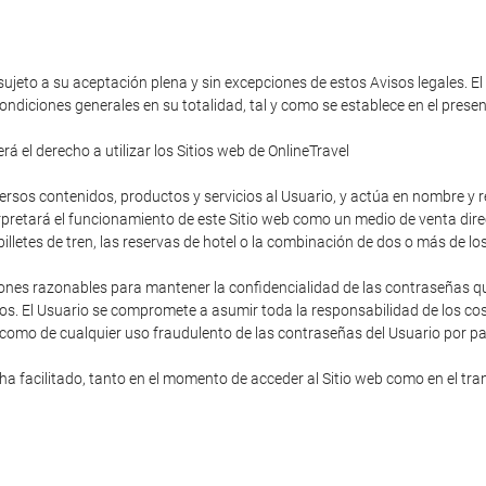
 sujeto a su aceptación plena y sin excepciones de estos Avisos legales. El
ondiciones generales en su totalidad, tal y como se establece en el pres
á el derecho a utilizar los Sitios web de OnlineTravel
diversos contenidos, productos y servicios al Usuario, y actúa en nombre y
rpretará el funcionamiento de este Sitio web como un medio de venta direc
s billetes de tren, las reservas de hotel o la combinación de dos o más de lo
ones razonables para mantener la confidencialidad de las contraseñas que
os. El Usuario se compromete a asumir toda la responsabilidad de los cost
 como de cualquier uso fraudulento de las contraseñas del Usuario por pa
 facilitado, tanto en el momento de acceder al Sitio web como en el trans