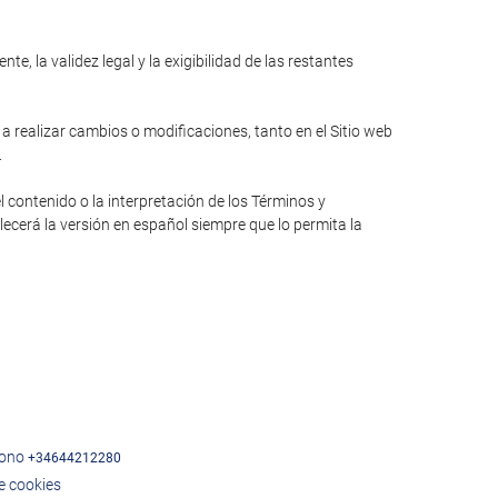
e, la validez legal y la exigibilidad de las restantes
 a realizar cambios o modificaciones, tanto en el Sitio web
.
l contenido o la interpretación de los Términos y
lecerá la versión en español siempre que lo permita la
fono
+34644212280
de cookies