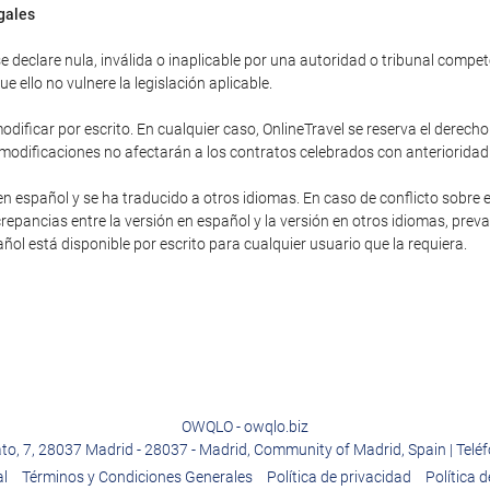
egales
 declare nula, inválida o inaplicable por una autoridad o tribunal competent
 ello no vulnere la legislación aplicable.
dificar por escrito. En cualquier caso, OnlineTravel se reserva el derecho
 modificaciones no afectarán a los contratos celebrados con anterioridad
en español y se ha traducido a otros idiomas. En caso de conflicto sobre e
repancias entre la versión en español y la versión en otros idiomas, preva
pañol está disponible por escrito para cualquier usuario que la requiera.
OWQLO - owqlo.biz
ato, 7, 28037 Madrid - 28037 - Madrid, Community of Madrid, Spain | Telé
al
Términos y Condiciones Generales
Política de privacidad
Política 