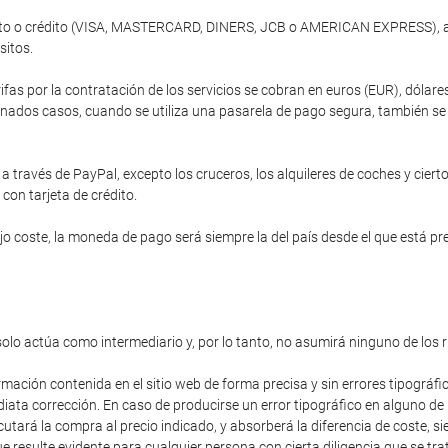
ébito o crédito (VISA, MASTERCARD, DINERS, JCB o AMERICAN EXPRESS), a 
sitos.
ifas por la contratación de los servicios se cobran en euros (EUR), dóla
nados casos, cuando se utiliza una pasarela de pago segura, también se of
 través de PayPal, excepto los cruceros, los alquileres de coches y cierto
 con tarjeta de crédito.
 coste, la moneda de pago será siempre la del país desde el que está prev
solo actúa como intermediario y, por lo tanto, no asumirá ninguno de los 
rmación contenida en el sitio web de forma precisa y sin errores tipográfi
diata corrección. En caso de producirse un error tipográfico en alguno de
cutará la compra al precio indicado, y absorberá la diferencia de coste,
 resulte evidente para cualquier persona con cierta diligencia que se trat