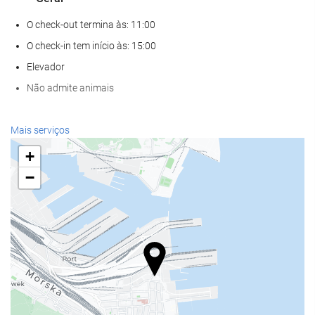
O check-out termina às: 11:00
O check-in tem início às: 15:00
Elevador
Não admite animais
Serviços de receção
Mais serviços
Recepção 24 horas
+
Depósito de bagagens
−
Alimentação e bebidas
Restaurante à la carte
Bar
Estacionamento