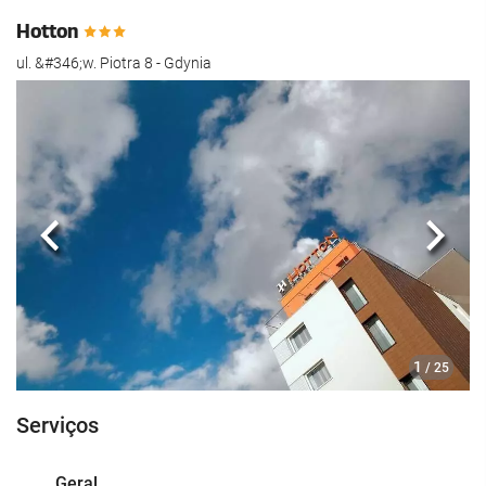
Hotton
ul. &#346;w. Piotra 8 - Gdynia
Anterior
Segui
1
/ 25
Serviços
Geral