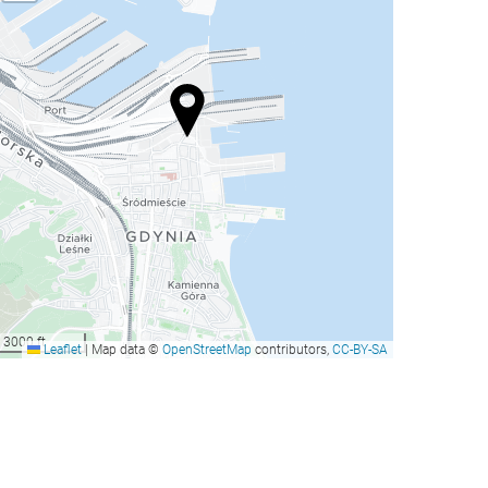
3000 ft
Leaflet
|
Map data ©
OpenStreetMap
contributors,
CC-BY-SA