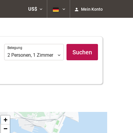
US$
Mein Konto
Belegung
Belegung
Suchen
2
Personen
,
1
Zimmer
+
−