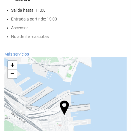
Salida hasta: 11:00
Entrada a partir de: 15:00
Ascensor
No admite mascotas
Servicios de recepción
Más servicios
Recepción 24 horas
+
Guardaequipaje
−
Comida y bebida
Restaurante a la carta
Bar
Estacionamiento