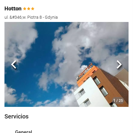
Hotton
ul. &#346;w. Piotra 8 - Gdynia
Anterior
Sigui
1
/ 25
Servicios
General