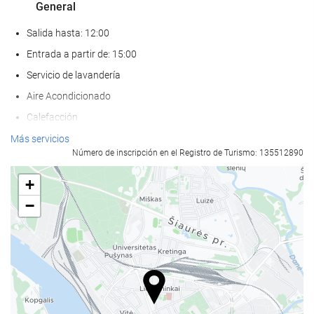
General
Salida hasta: 12:00
Entrada a partir de: 15:00
Servicio de lavandería
Aire Acondicionado
Calefacción
Ascensor
Más servicios
Número de inscripción en el Registro de Turismo: 135512890
Adaptado para personas con movilidad reducida
Habitaciones No fumadores
+
Hotel no fumadores
−
No admite mascotas
Comida y bebida
Restaurante
Bar