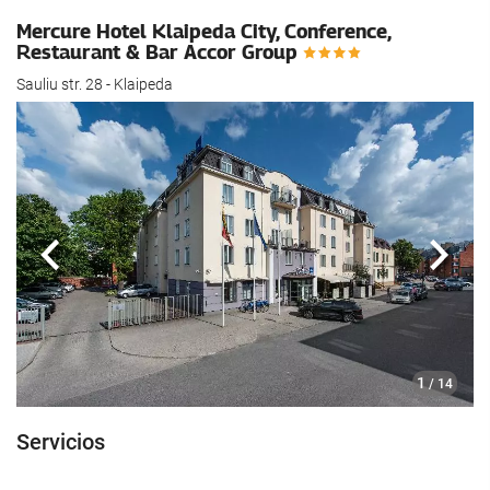
Mercure Hotel Klaipeda City, Conference,
Restaurant & Bar Accor Group
Sauliu str. 28 - Klaipeda
Anterior
Sigui
1
/ 14
Servicios