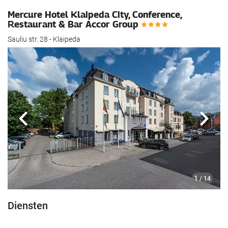
Mercure Hotel Klaipeda City, Conference,
Restaurant & Bar Accor Group
Sauliu str. 28 - Klaipeda
Vorige
Volg
1
/ 14
Diensten