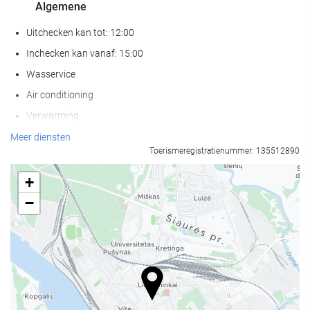
Algemene
Uitchecken kan tot: 12:00
Inchecken kan vanaf: 15:00
Wasservice
Air conditioning
Verwarming
Lift
Meer diensten
Toerismeregistratienummer: 135512890
Mensen met beperkte mobiliteit
Kamers voor niet rokers
+
Niet-roken in gehele accommodatie
−
Huisdieren niet toegestaan
Eten en drinken
Restaurant
Bar