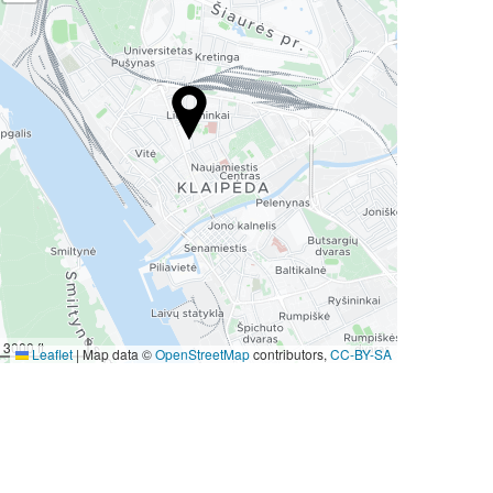
3000 ft
Leaflet
|
Map data ©
OpenStreetMap
contributors,
CC-BY-SA