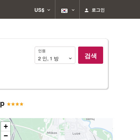
US$
로그인
인
인원
검색
원
2
인
,
1
방
up
+
−