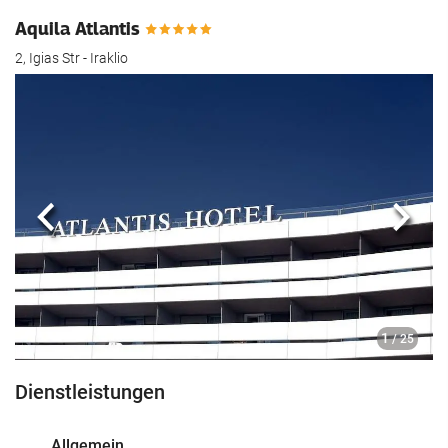
Aquila Atlantis
2, Igias Str - Iraklio
Zurück
Näch
1
/ 25
Dienstleistungen
Allgemein