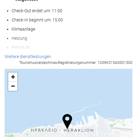
Check-Out endet um: 11:00
Check-In beginnt um: 15:00
Klimaanlage
Heizung
Fahrstuhl
Zugang für Personen mit eingeschränkter Mobilität
Weitere dienstleistungen
Tourismusverzeichniss-Registrierungsnummer: 1039K015A0001500
Nichtraucher-Räume
Nichtraucherunterkunft (Alle öffentlichen und privaten Bereiche
+
sind Nichtraucherzonen)
−
Raucherbereich
Schallisolierte Zimmer
Haustiere nicht erlaubt
Empfangsdienste
24-Stunden-Rezeption