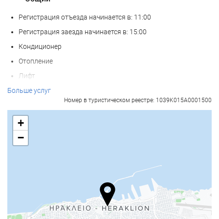
Регистрация отъезда начинается в: 11:00
Регистрация заезда начинается в: 15:00
Кондиционер
Отопление
Лифт
Доступ для лиц с ограниченной подвижностью
Больше услуг
Номер в туристическом реестре: 1039K015A0001500
Номер для не курящих
Курение на всей территории запрещено
+
Зона для курения
−
Звукоизолированные номера
Домашние питомцы не допускаются
Услуги ресепшн
Круглосуточная стойка регистрации