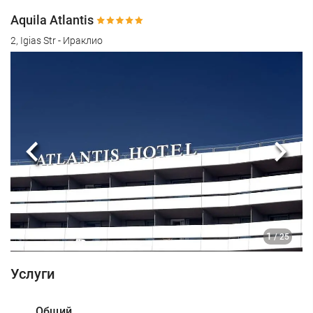
Aquila Atlantis
2, Igias Str - Ираклио
Предыдущий
Сле
1
/ 25
Услуги
Общий