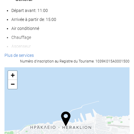
Départ avant: 11:00
Arrivée à partir de: 15:00
Air conditionné
Chauffage
Ascenseur
Accès personnes à mobilité réduite
Plus de services
Numéro d'inscription au Registre du Tourisme: 1039K015A0001500
Chambres Non-fumeurs
établissement entièrement non-fumeurs
+
Zone fumeurs
−
Chambres insonorisées
Les animaux de compagnie ne sont pas acceptés
Services de réception
Réception ouverte 24h/24