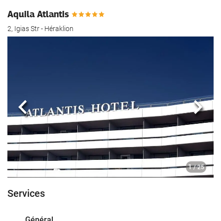
Aquila Atlantis
2, Igias Str - Héraklion
Précédent
Suiva
1
/ 25
Services
Général