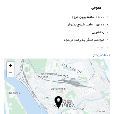
عمومی
11:00 ساعت پایان خروج
15:00 :ساعت شروع پذیرش
رختشویی
حیوانات خانگی پذیرفته می‌شود
تهویه
سیستم گرمایشی
خدمات بیشتر
آسانسور
+
اتاق‌های غیرسیگاری‌ها
−
All Spaces Non-Smoking (public and private)
منطقه سیگار کشیدن
اتاقهای ضد صدا
غذا و نوشیدنی