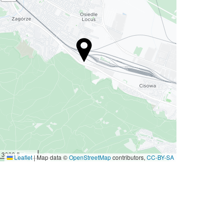
3000 ft
Leaflet
|
Map data ©
OpenStreetMap
contributors,
CC-BY-SA