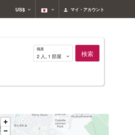
US$
マイ・アカウント
職
職業
検索
業
2
人
,
1
部屋
+
−