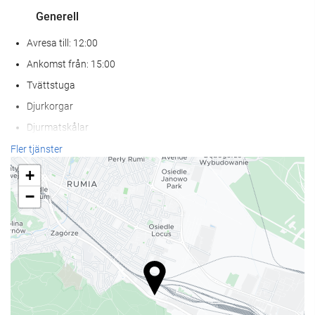
Generell
Avresa till: 12:00
Ankomst från: 15:00
Tvättstuga
Djurkorgar
Djurmatskålar
luftkonditionering
Fler tjänster
Centralvärme
+
Hiss
−
Person med rörlighets svårigheter
Rökfria rum
Helt rökfritt
Rökzon
Hälsa