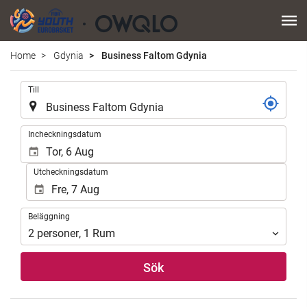
Home
Gdynia
Business Faltom Gdynia
.
Till
.
Incheckningsdatum
Utcheckningsdatum
Beläggning
Beläggning
2
personer
,
1
Rum
Sök