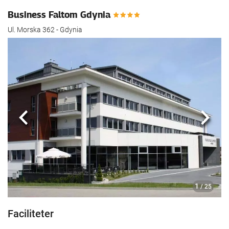
Business Faltom Gdynia
Ul. Morska 362 - Gdynia
Föregående
Nästa
1
/ 25
Faciliteter