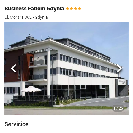
hotel.
Business Faltom Gdynia
Ul. Morska 362 - Gdynia
Anterior
Sigui
1
/ 25
Servicios