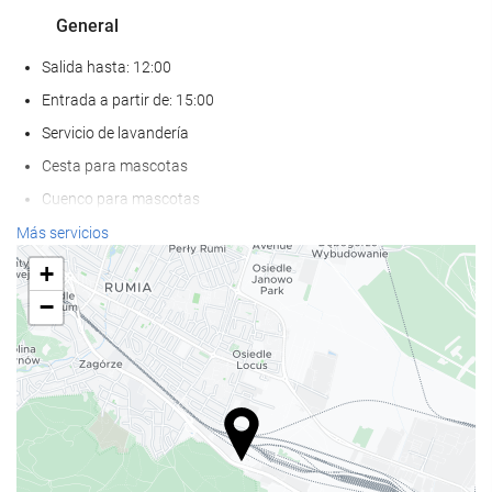
General
Salida hasta: 12:00
Entrada a partir de: 15:00
Servicio de lavandería
Cesta para mascotas
Cuenco para mascotas
Aire Acondicionado
Más servicios
Calefacción
+
Ascensor
−
Adaptado para personas con movilidad reducida
Habitaciones No fumadores
Hotel no fumadores
Zona de fumadores
Bienestar