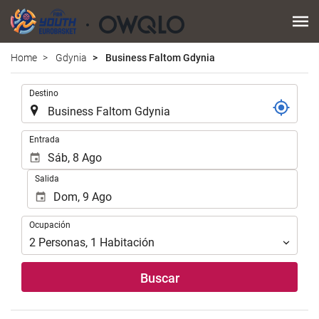
Home
Gdynia
Business Faltom Gdynia
Introduzca
Destino
el
lugar
de
Introduzca
Entrada
destino
las
en
fechas
Salida
el
de
que
inicio
realizar
y
Ocupación
la
Ocupación
fin
búsqueda
para
2
Personas
,
1
Habitación
de
realizar
su
la
Buscar
alojamiento..
búsqueda
de
su