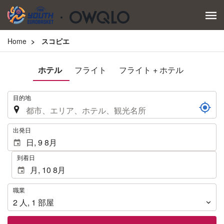
Home
スコピエ
ホテル
フライト
フライト + ホテル
.
目的地
.
出発日
到着日
職
職業
業
2
人
,
1
部屋