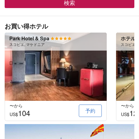
検索
お買い得ホテル
Park Hotel & Spa
ホテル 
スコピエ, マケドニア
スコピエ,
〜から
〜から
予約
104
12
US$
US$