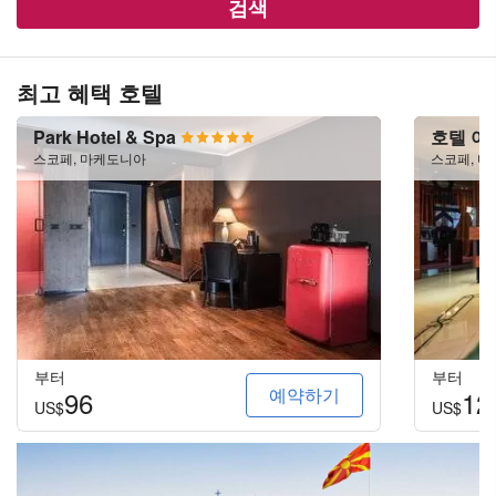
검색
최고 혜택 호텔
Park Hotel & Spa
호텔 아
스코페, 마케도니아
스코페, 
부터
부터
예약하기
96
12
US$
US$