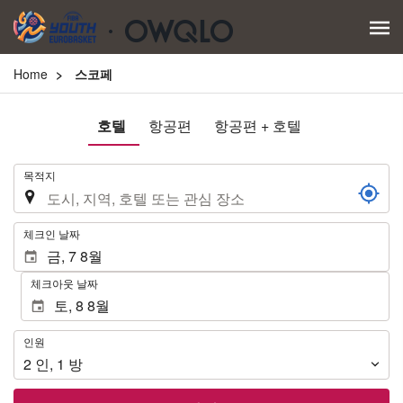
Home
스코페
호텔
항공편
항공편 + 호텔
.
목적지
.
체크인 날짜
체크아웃 날짜
인
인원
원
2
인
,
1
방