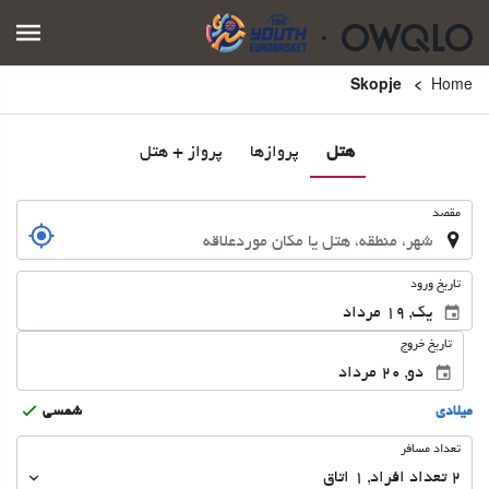
Skopje
Home
هتل
پروازها
پرواز + هتل
.
مقصد
.
تاریخ ورود
تاریخ خروج
ميلادى
شمسى
تعداد
تعداد مسافر
مسافر
2
تعداد افراد 
,
1
اتاق