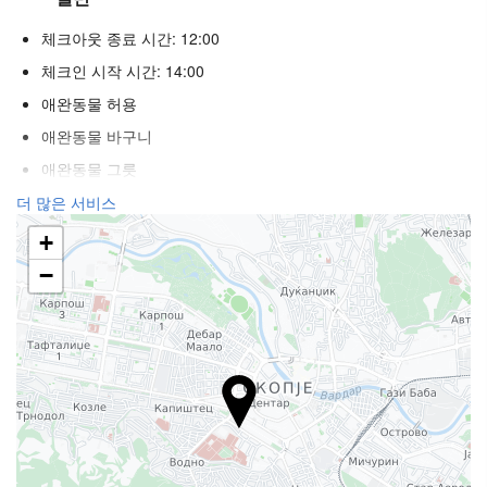
체크아웃 종료 시간: 12:00
체크인 시작 시간: 14:00
애완동물 허용
애완동물 바구니
애완동물 그릇
에어컨
더 많은 서비스
히터
+
승강기
−
장애인
불연자객실
전 구역 금연
흡연 구역
방음 설비된 객실
푸드 & 베버리지