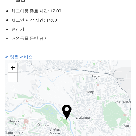
체크아웃 종료 시간: 12:00
체크인 시작 시간: 14:00
승강기
애완동물 동반 금지
웰니스
더 많은 서비스
스파
+
터키식 목욕탕
−
사우나
헬스 클럽
푸드 & 베버리지
일품요리 레스토랑
바