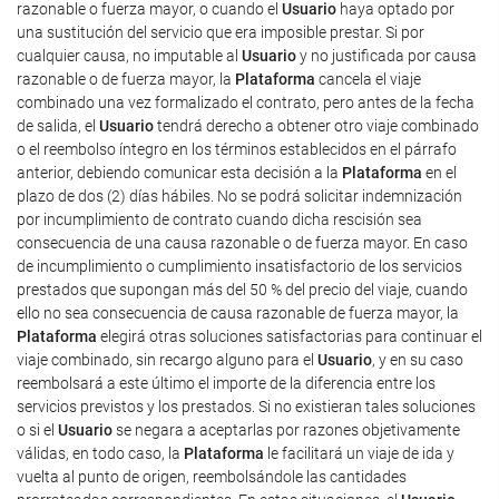
razonable o fuerza mayor, o cuando el
Usuario
haya optado por
una sustitución del servicio que era imposible prestar. Si por
cualquier causa, no imputable al
Usuario
y no justificada por causa
razonable o de fuerza mayor, la
Plataforma
cancela el viaje
combinado una vez formalizado el contrato, pero antes de la fecha
de salida, el
Usuario
tendrá derecho a obtener otro viaje combinado
o el reembolso íntegro en los términos establecidos en el párrafo
anterior, debiendo comunicar esta decisión a la
Plataforma
en el
plazo de dos (2) días hábiles. No se podrá solicitar indemnización
por incumplimiento de contrato cuando dicha rescisión sea
consecuencia de una causa razonable o de fuerza mayor. En caso
de incumplimiento o cumplimiento insatisfactorio de los servicios
prestados que supongan más del 50 % del precio del viaje, cuando
ello no sea consecuencia de causa razonable de fuerza mayor, la
Plataforma
elegirá otras soluciones satisfactorias para continuar el
viaje combinado, sin recargo alguno para el
Usuario
, y en su caso
reembolsará a este último el importe de la diferencia entre los
servicios previstos y los prestados. Si no existieran tales soluciones
o si el
Usuario
se negara a aceptarlas por razones objetivamente
válidas, en todo caso, la
Plataforma
le facilitará un viaje de ida y
vuelta al punto de origen, reembolsándole las cantidades