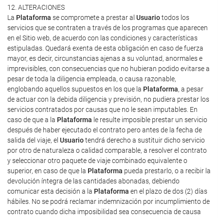
12. ALTERACIONES
La
Plataforma
se compromete a prestar al
Usuario
todos los
servicios que se contraten a través de los programas que aparecen
en el Sitio web, de acuerdo con las condiciones y características
estipuladas. Quedará exenta de esta obligación en caso de fuerza
mayor, es decir, circunstancias ajenas a su voluntad, anormales e
imprevisibles, con consecuencias que no hubieran podido evitarse a
pesar de toda la diligencia empleada, o causa razonable,
englobando aquellos supuestos en los que la
Plataforma
, a pesar
de actuar con la debida diligencia y previsión, no pudiera prestar los
servicios contratados por causas que no le sean imputables. En
caso de que a la
Plataforma
le resulte imposible prestar un servicio
después de haber ejecutado el contrato pero antes de la fecha de
salida del viaje, el
Usuario
tendrá derecho a sustituir dicho servicio
por otro de naturaleza o calidad comparable, a resolver el contrato
y seleccionar otro paquete de viaje combinado equivalente o
superior, en caso de que la
Plataforma
pueda prestarlo, o a recibir la
devolución íntegra de las cantidades abonadas, debiendo
comunicar esta decisión a la
Plataforma
en el plazo de dos (2) días
hábiles. No se podrá reclamar indemnización por incumplimiento de
contrato cuando dicha imposibilidad sea consecuencia de causa