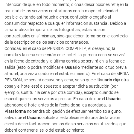
intención de que, en todo momento, dichas descripciones reflejen la
realidad de los servicios contratados con la mayor objetividad
posible, evitando así inducir a error, confusión o engaño al
consumidor respecto a cualquier información sustancial. Debido a
la naturaleza temporal de las fotografías, estas no son
contractuales en sí mismas, sino que deben tomarse en el contexto
de la descripción de los servicios contratados.
Comidas: en el caso de PENSION COMPLETA, el desayuno, la
comida y la cena se servirán en el hotel. La primera cena se servirá
en la fecha de entrada y la última comida se servirá en la fecha de
salida (esto lo podrá modificar el
Usuario
mediante solicitud previa
al hotel, una vez alojado en el establecimiento). En el caso de MEDIA
PENSIÓN, se servirá desayuno y cena, salvo que el
Usuario
elija otra
cosa y el hotel esté dispuesto a aceptar dicha sustitución (por
ejemplo, sustituir la cena por otra comida), excepto cuando se
especifique en los servicios a prestar. En caso de que el
Usuario
abandone el hotel antes de la fecha de salida acordada, la
Plataforma
no tendrá obligación de efectuar reembolso alguno,
salvo que el
Usuario
solicite al establecimiento una declaración
escrita de no facturación por los días o servicios no utilizados, que
deberá contener el sello del establecimiento.