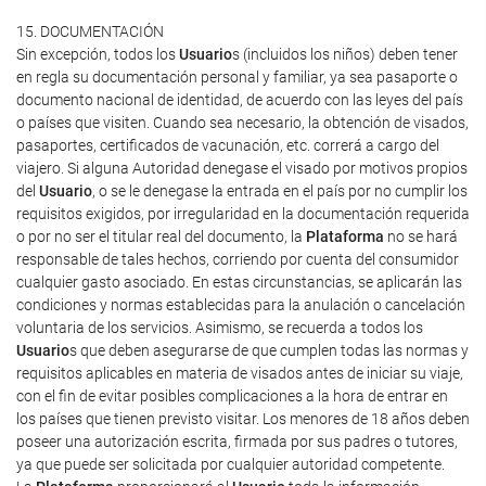
15. DOCUMENTACIÓN
Sin excepción, todos los
Usuario
s (incluidos los niños) deben tener
en regla su documentación personal y familiar, ya sea pasaporte o
documento nacional de identidad, de acuerdo con las leyes del país
o países que visiten. Cuando sea necesario, la obtención de visados,
pasaportes, certificados de vacunación, etc. correrá a cargo del
viajero. Si alguna Autoridad denegase el visado por motivos propios
del
Usuario
, o se le denegase la entrada en el país por no cumplir los
requisitos exigidos, por irregularidad en la documentación requerida
o por no ser el titular real del documento, la
Plataforma
no se hará
responsable de tales hechos, corriendo por cuenta del consumidor
cualquier gasto asociado. En estas circunstancias, se aplicarán las
condiciones y normas establecidas para la anulación o cancelación
voluntaria de los servicios. Asimismo, se recuerda a todos los
Usuario
s que deben asegurarse de que cumplen todas las normas y
requisitos aplicables en materia de visados antes de iniciar su viaje,
con el fin de evitar posibles complicaciones a la hora de entrar en
los países que tienen previsto visitar. Los menores de 18 años deben
poseer una autorización escrita, firmada por sus padres o tutores,
ya que puede ser solicitada por cualquier autoridad competente.