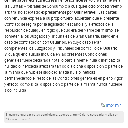
Onlinetravel
rechaza expresamente someterse voluntariamente a
las Juntas Arbitrales de Consumo o a cualquier otro procedimiento
arbitral no aceptado expresamente por
Onlinetravel
. Las partes,
con renuncia expresa a su propio fuero, acuerdan que el presente
Contrato se regirá por la legislación española, y a efectos de la
resolución de cualquier litigio que pudiera derivarse del mismo, se
someten a los Juzgados y Tribunales de Gran Canaria, salvo en el
caso de contratación con
Usuario
s, en cuyo caso serán
competentes los Juzgados y Tribunales del domicilio del
Usuario
.
Si cualquier cláusula incluida en las presentes Condiciones
generales fuese declarada, total o parcialmente, nula o ineficaz, tal
nulidad o ineficacia afectará tan solo a dicha disposición o parte de
la misma que hubiese sido declarada nula o ineficaz,
permaneciendo el resto de las Condiciones generales en pleno vigor
y efecto, como si tal disposición o parte de la misma nunca hubiese
sido incluida.
Imprimir
Si quieres guardar estas condiciones, accede al menú de tu navegador y clica en
"Guardar como..."