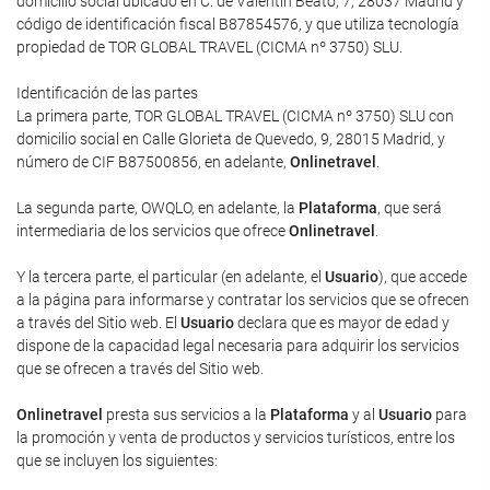
domicilio social ubicado en C. de Valentín Beato, 7, 28037 Madrid y
código de identificación fiscal B87854576, y que utiliza tecnología
propiedad de TOR GLOBAL TRAVEL (CICMA nº 3750) SLU.
Identificación de las partes
La primera parte, TOR GLOBAL TRAVEL (CICMA nº 3750) SLU con
domicilio social en Calle Glorieta de Quevedo, 9, 28015 Madrid, y
número de CIF B87500856, en adelante,
Onlinetravel
.
La segunda parte, OWQLO, en adelante, la
Plataforma
, que será
intermediaria de los servicios que ofrece
Onlinetravel
.
Y la tercera parte, el particular (en adelante, el
Usuario
), que accede
a la página para informarse y contratar los servicios que se ofrecen
a través del Sitio web. El
Usuario
declara que es mayor de edad y
dispone de la capacidad legal necesaria para adquirir los servicios
que se ofrecen a través del Sitio web.
Onlinetravel
presta sus servicios a la
Plataforma
y al
Usuario
para
la promoción y venta de productos y servicios turísticos, entre los
que se incluyen los siguientes: