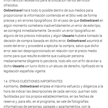
informáticos necesarios para la utilización de los servicios
ofrecidos.
Onlinetravel
hará todo lo posible dentro de sus medios para
proporcionar la información contenida en el Sitio web de forma
precisa y sin errores tipográficos. En el caso de que
Onlinetravel
en
algún momento cometiera inadvertidamente un error de este tipo,
se corregirá inmediatamente. De existir un error tipográfico en
alguno de los precios indicados y algún
Usuario
hubiera tomado la
decisión de compra basada en dicho error,
Onlinetravel
asumirá el
coste del error y procederá a ejecutar la compra, salvo que dicho
error sea tan desproporcionado en relación con el precio medio
como para que resulte evidente que cualquier persona
medianamente diligente lo percibiría, todo ello con el fin de evitar a
dicho
Usuario
un lucro ilícito o un abuso de derecho, tipificado en la
legislación española vigente.
14. OTRAS CUESTIONES IMPORTANTES
Asimismo,
Onlinetravel
emplea el máximo esfuerzo y diligencia a la
hora de indicar las descripciones de cada servicio, que han sido
facilitadas por los propios establecimientos, en las fechas de
reserva y, para ello, en el programa, se vale de fotografías
informativas de personas, paisajes y apartamentos, con la