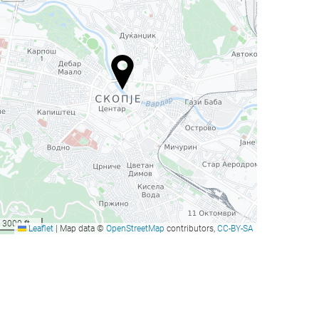
3000 ft
Leaflet
|
Map data ©
OpenStreetMap
contributors,
CC-BY-SA