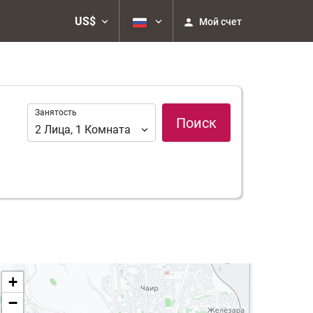
US$
Мой счет
Занятость
Занятость
Поиск
2
Лица
,
1
Комната
+
−