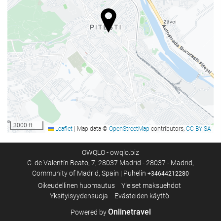
WiFi
Wi-Fi saatavilla kaikissa tiloissa
Ilmainen Wi-Fi
Internet
Autoparkki
Autoparkki
Ilmainen pysäköinti
Yksityinen pysäköinti
3000 ft
Leaflet
|
Map data ©
OpenStreetMap
contributors,
CC-BY-SA
Vastaanottopalvelut
OWQLO - owqlo.biz
C. de Valentín Beato, 7, 28037 Madrid - 28037 - Madrid,
Matkatavarasäilytys
Community of Madrid, Spain | Puhelin
+34644212280
Kassakaappi
Oikeudellinen huomautus
Yleiset maksuehdot
Yksityisyydensuoja
Evästeiden käyttö
Ruoka & juoma
Onlinetravel
Powered by