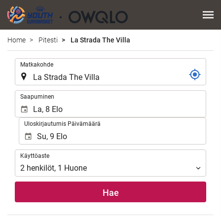
Home
Pitesti
La Strada The Villa
.
Matkakohde
.
Saapuminen
Uloskirjautumis Päivämäärä
Käyttöaste
Käyttöaste
2
henkilöt
,
1
Huone
Hae