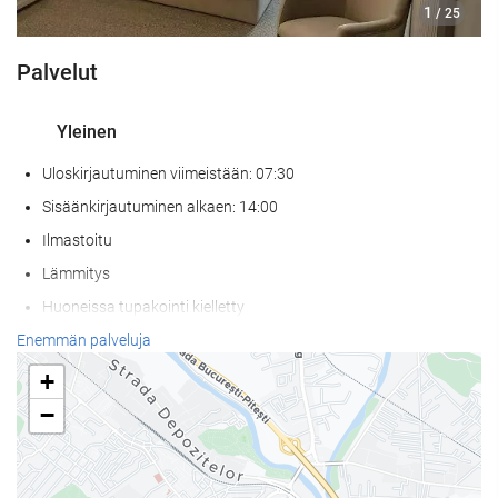
1
/ 25
Palvelut
Yleinen
Uloskirjautuminen viimeistään: 07:30
Sisäänkirjautuminen alkaen: 14:00
Ilmastoitu
Lämmitys
Huoneissa tupakointi kielletty
Kaikki tilat savuttomia (julkiset ja yksityiset)
Enemmän palveluja
Äänieristys huoneissa
+
Ei lemmikkejä
−
Internet