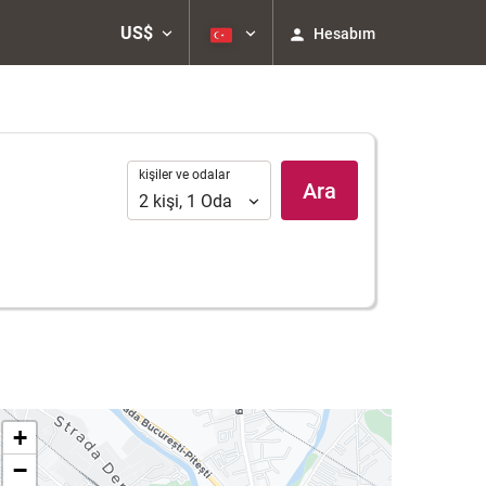
US$
Hesabım
kişiler
kişiler ve odalar
Ara
ve
2
kişi
,
1
Oda
odalar
+
−