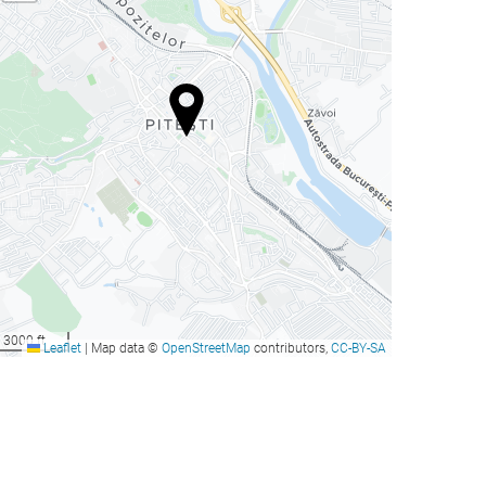
3000 ft
Leaflet
|
Map data ©
OpenStreetMap
contributors,
CC-BY-SA