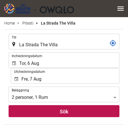
Home
Pitesti
La Strada The Villa
.
Till
.
Incheckningsdatum
Utcheckningsdatum
Beläggning
Beläggning
2
personer
,
1
Rum
Sök