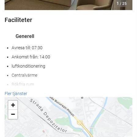
1
/ 25
Faciliteter
Generell
Avresa till: 07:30
Ankomst från: 14:00
luftkonditionering
Centralvärme
Rökfria rum
Helt rökfritt
Fler tjänster
Ljudisolerade rum
+
Husdjur ej tillåtna
−
Internet