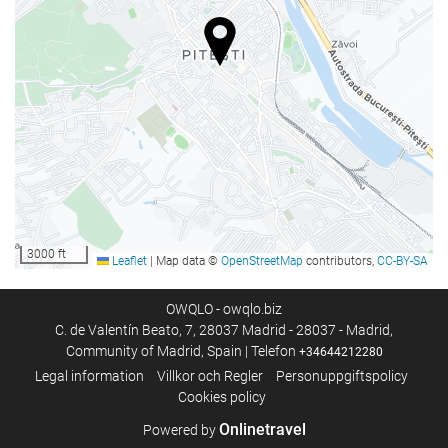
Wifi
Wi-Fi finns i alla utrymmen
Gratis Wi-Fi
Internet
parkering
parkering
Gratis parkering
Privat parkering
3000 ft
Leaflet
|
Map data ©
OpenStreetMap
contributors,
CC-BY-SA
Receptionstjänster
OWQLO - owqlo.biz
C. de Valentín Beato, 7, 28037 Madrid - 28037 - Madrid,
Bagageförvaring
Community of Madrid, Spain | Telefon
+34644212280
Säkerhetsbox
Legal information
Villkor och Regler
Personuppgiftspolicy
Cookies policy
Mat och dryck
Onlinetravel
Powered by