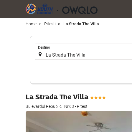
Home
Pitesti
La Strada The Villa
Introduzca
Destino
el
lugar
de
destino
en
el
que
La Strada The Villa
realizar
la
Bulevardul Republicii Nr.63 - Pitesti
búsqueda
de
su
alojamiento..