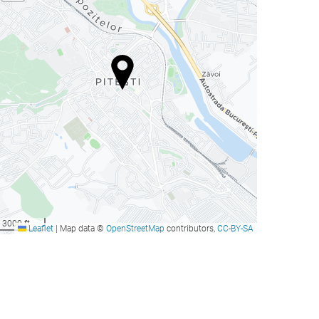
3000 ft
Leaflet
|
Map data ©
OpenStreetMap
contributors,
CC-BY-SA