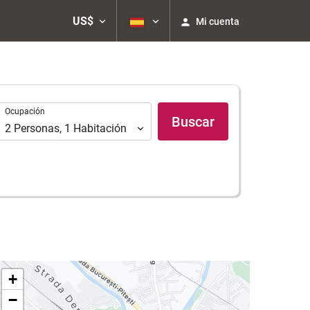
US$
Mi cuenta
Ocupación
Ocupación
Buscar
2
Personas
,
1
Habitación
+
−