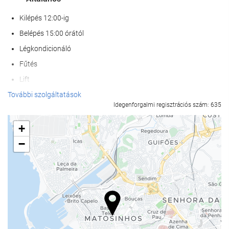
Kilépés 12:00-ig
Belépés 15:00 órától
Légkondicionáló
Fűtés
Lift
Nem dohányzó szobák
További szolgáltatások
Idegenforgalmi regisztrációs szám: 635
összes közös- és magánhelyiség nemdohányzó
Háziállatok nem engedélyezettek
+
−
Étel és ital
büfé
kávézó a helyszínen
gyermekmenü
gyümölcs