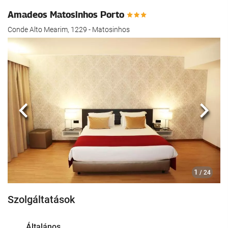
Amadeos Matosinhos Porto
Conde Alto Mearim, 1229 - Matosinhos
Előző
köve
1
/ 24
Szolgáltatások
Általános