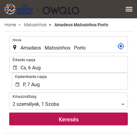
Home
Matosinhos
Amadeos Matosinhos Porto
.
Hova
.
Érkezés napja
Kijelentkezés napja
Kihasználtság
Kihasználtság
2
személyek
,
1
Szoba
Keresés