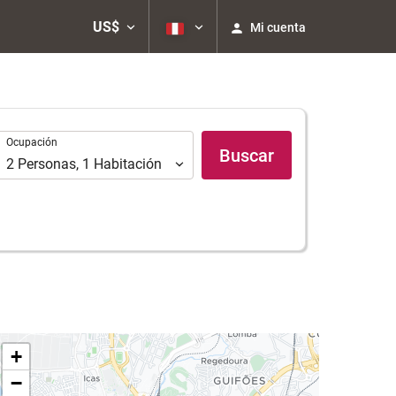
US$
Mi cuenta
Ocupación
Ocupación
Buscar
2
Personas
,
1
Habitación
+
−