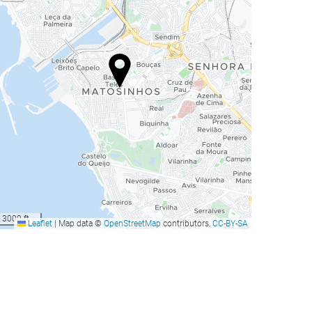
3000 ft
Leaflet
|
Map data ©
OpenStreetMap
contributors,
CC-BY-SA