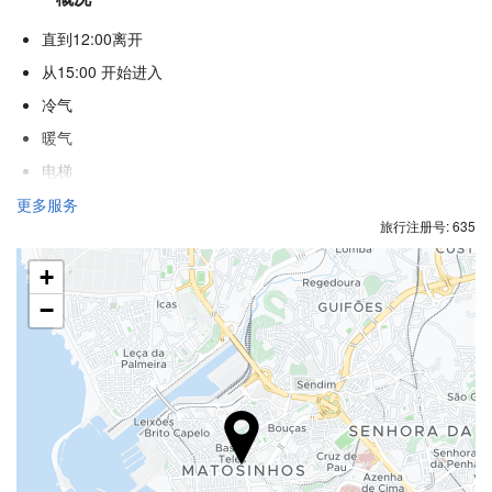
直到12:00离开
从15:00 开始进入
冷气
暖气
电梯
不吸烟房
更多服务
旅行注册号: 635
酒店各处禁烟
不允许宠物
+
−
食品与饮品
小吃吧
内部咖啡店
儿童餐
水果